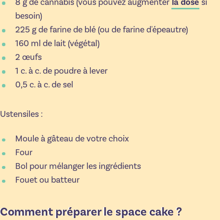
8 g de cannabis (vous pouvez augmenter
la dose
si
besoin)
225 g de farine de blé (ou de farine d'épeautre)
160 ml de lait (végétal)
2 œufs
1 c. à c. de poudre à lever
0,5 c. à c. de sel
Ustensiles :
Moule à gâteau de votre choix
Four
Bol pour mélanger les ingrédients
Fouet ou batteur
Comment préparer le space cake ?