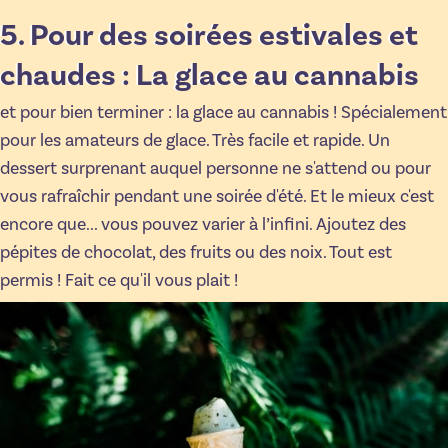
5. Pour des soirées estivales et
chaudes : La glace au cannabis
et pour bien terminer : la glace au cannabis ! Spécialement
pour les amateurs de glace. Très facile et rapide. Un
dessert surprenant auquel personne ne s'attend ou pour
vous rafraîchir pendant une soirée d'été. Et le mieux c'est
encore que... vous pouvez varier à l’infini. Ajoutez des
pépites de chocolat, des fruits ou des noix. Tout est
permis ! Fait ce qu'il vous plait !