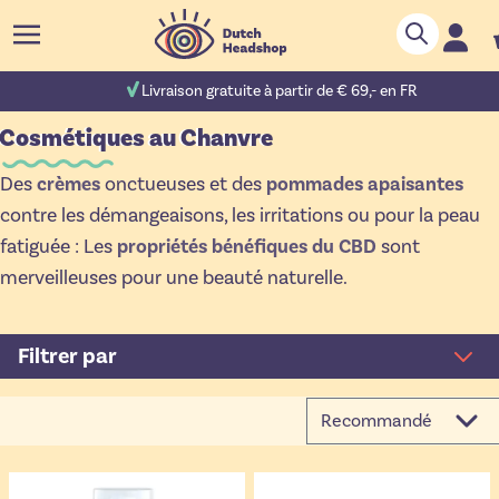
Aller au contenu
Chercher
C
.000 avis
Livraison gratuite à partir de € 69,- en FR
Cosmétiques au Chanvre
Des
crèmes
onctueuses et des
pommades apaisantes
contre les démangeaisons, les irritations ou pour la peau
fatiguée : Les
propriétés bénéfiques du CBD
sont
merveilleuses pour une beauté naturelle.
Filtrer par