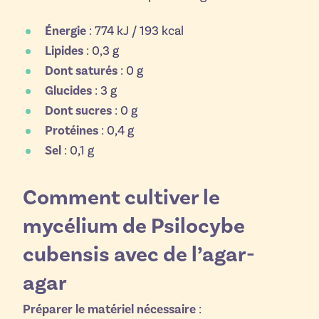
Énergie
: 774 kJ / 193 kcal
Lipides
: 0,3 g
Dont saturés
: 0 g
Glucides
: 3 g
Dont sucres
: 0 g
Protéines
: 0,4 g
Sel
: 0,1 g
Comment cultiver le
mycélium de Psilocybe
cubensis avec de l’agar-
agar
Préparer le matériel nécessaire
: